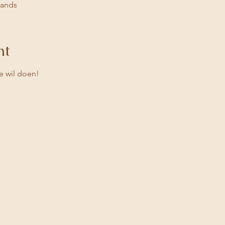
lands
nt
e wil doen! 